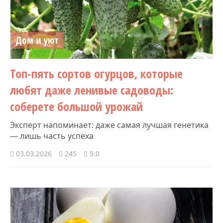
Дом и уют
Топ-пять сортов огурцов, которые
любят даже ленивые садоводы:
соберете большой урожай
Эксперт напоминает: даже самая лучшая генетика
— лишь часть успеха
03.03.2026
245
5.0