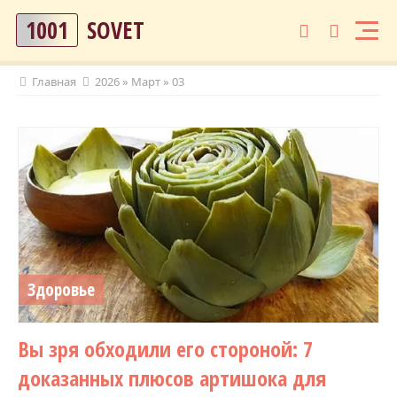
1001
SOVET
Главная
2026
»
Март
»
03
Здоровье
Вы зря обходили его стороной: 7
доказанных плюсов артишока для