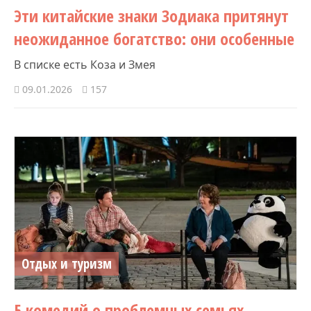
Эти китайские знаки Зодиака притянут
неожиданное богатство: они особенные
В списке есть Коза и Змея
09.01.2026
157
Отдых и туризм
5 комедий о проблемных семьях,