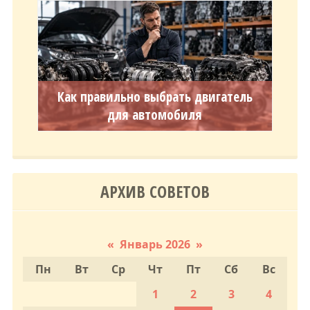
Как правильно выбрать двигатель
для автомобиля
АРХИВ СОВЕТОВ
«
Январь 2026
»
Пн
Вт
Ср
Чт
Пт
Сб
Вс
1
2
3
4