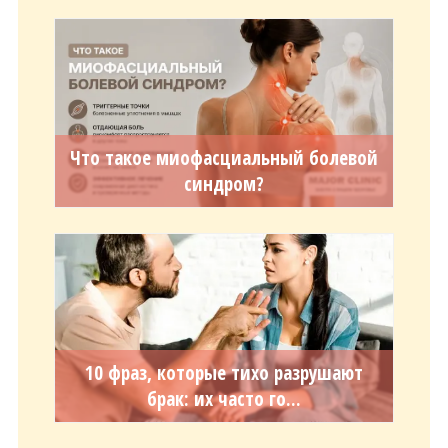
Что такое миофасциальный болевой
синдром?
10 фраз, которые тихо разрушают
брак: их часто го...