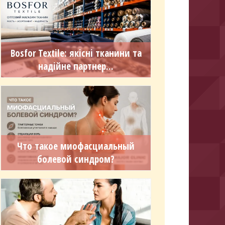
Bosfor Textile: якісні тканини та
надійне партнер...
Что такое миофасциальный
болевой синдром?