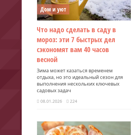
Дом и уют
Что надо сделать в саду в
мороз: эти 7 быстрых дел
сэкономят вам 40 часов
весной
Зима может казаться временем
отдыха, но это идеальный сезон для
выполнения нескольких ключевых
садовых задач
08.01.2026
224