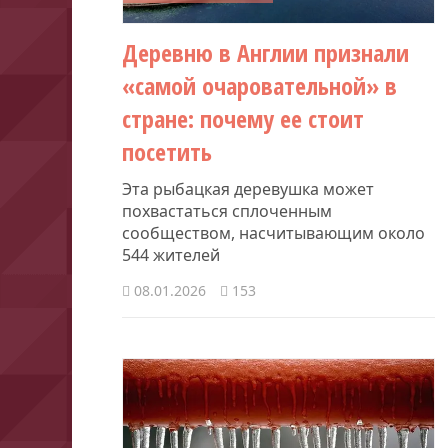
Деревню в Англии признали
«самой очаровательной» в
стране: почему ее стоит
посетить
Эта рыбацкая деревушка может
похвастаться сплоченным
сообществом, насчитывающим около
544 жителей
08.01.2026
153