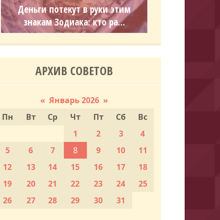
Деньги потекут в руки этим
знакам Зодиака: кто ра...
АРХИВ СОВЕТОВ
«
Январь 2026
»
Пн
Вт
Ср
Чт
Пт
Сб
Вс
1
2
3
4
5
6
7
8
9
10
11
12
13
14
15
16
17
18
19
20
21
22
23
24
25
26
27
28
29
30
31