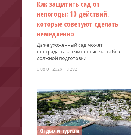
Как защитить сад от
непогоды: 10 действий,
которые советуют сделать
немедленно
Даже ухоженный сад может
пострадать за считанные часы без
должной подготовки
08.01.2026
292
Отдых и туризм