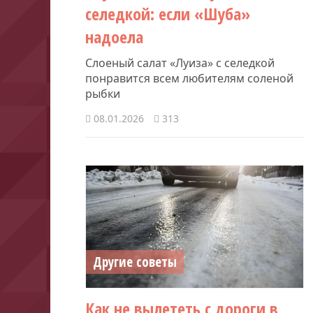
селедкой: если «Шуба»
надоела
Слоеный салат «Луиза» с селедкой
понравится всем любителям соленой
рыбки
08.01.2026
313
Другие советы
Как не вылететь с дороги в