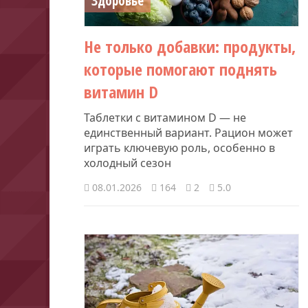
Здоровье
Не только добавки: продукты,
которые помогают поднять
витамин D
Таблетки с витамином D — не
единственный вариант. Рацион может
играть ключевую роль, особенно в
холодный сезон
08.01.2026
164
2
5.0