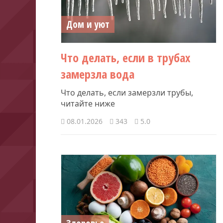
Дом и уют
Что делать, если в трубах
замерзла вода
Что делать, если замерзли трубы,
читайте ниже
08.01.2026
343
5.0