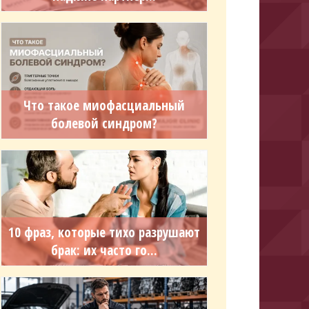
Что такое миофасциальный
болевой синдром?
10 фраз, которые тихо разрушают
брак: их часто го...