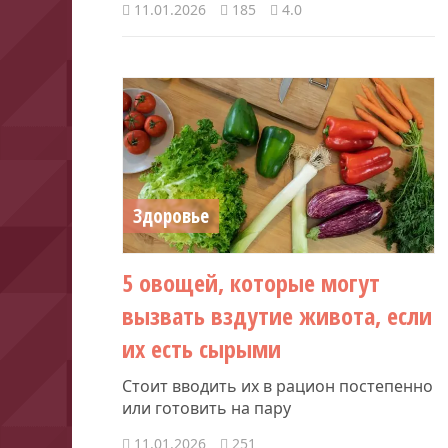
11.01.2026
185
4.0
Здоровье
5 овощей, которые могут
вызвать вздутие живота, если
их есть сырыми
Стоит вводить их в рацион постепенно
или готовить на пару
11.01.2026
251