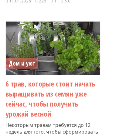
11.01.2026
226
1
5.0
Дом и уют
6 трав, которые стоит начать
выращивать из семян уже
сейчас, чтобы получить
урожай весной
Некоторым травам требуется до 12
недель для того, чтобы сформировать