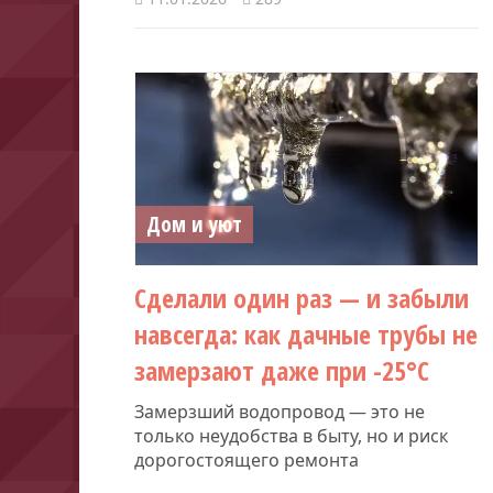
Дом и уют
Сделали один раз — и забыли
навсегда: как дачные трубы не
замерзают даже при -25°C
Замерзший водопровод — это не
только неудобства в быту, но и риск
дорогостоящего ремонта