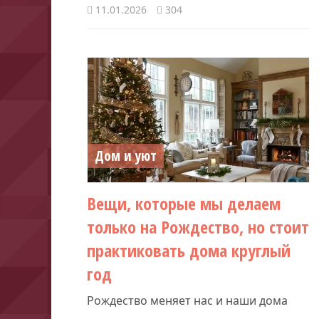
11.01.2026
304
Дом и уют
Вещи, которые мы делаем
только на Рождество, но стоит
практиковать дома круглый
год
Рождество меняет нас и наши дома