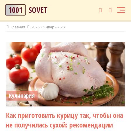
1001
SOVET
Главная
2026
»
Январь
»
26
Кулинария
Как приготовить курицу так, чтобы она
не получилась сухой: рекомендации