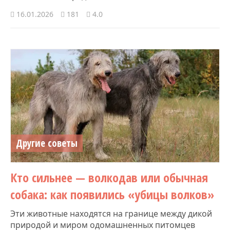
16.01.2026
181
4.0
Другие советы
Кто сильнее — волкодав или обычная
собака: как появились «убицы волков»
Эти животные находятся на границе между дикой
природой и миром одомашненных питомцев