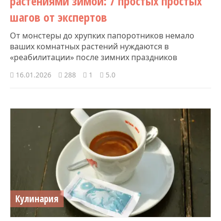
растениями зимой: 7 простых простых
шагов от экспертов
От монстеры до хрупких папоротников немало
ваших комнатных растений нуждаются в
«реабилитации» после зимних праздников
16.01.2026
288
1
5.0
Кулинария